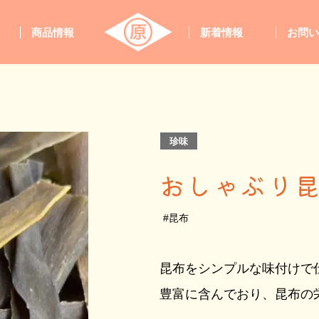
商品情報
新着情報
お問
珍味
おしゃぶり
#昆布
昆布をシンプルな味付けで
豊富に含んでおり、昆布の