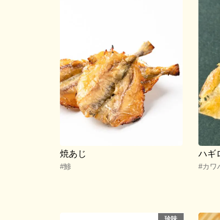
焼あじ
ハギ
#鯵
#カワ
珍味