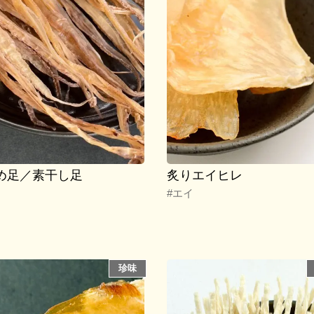
め足／素干し足
炙りエイヒレ
#エイ
珍味