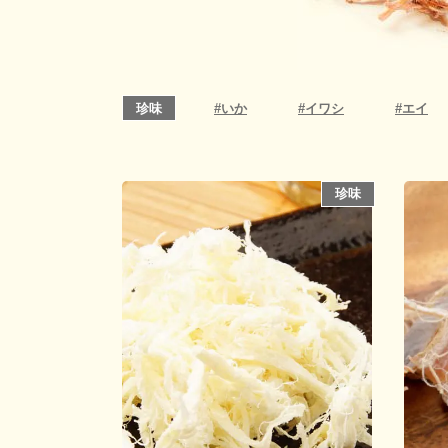
珍味
#
いか
#
イワシ
#
エイ
珍味