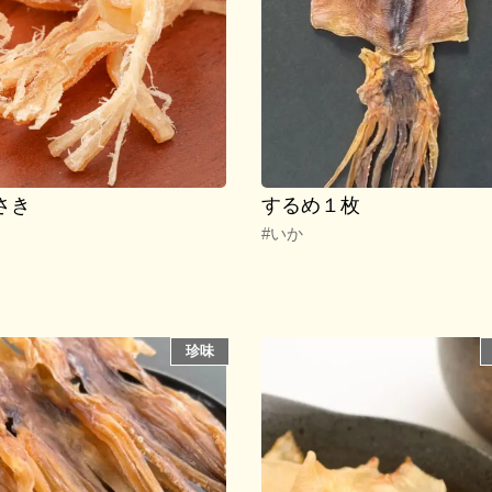
さき
するめ１枚
#いか
珍味