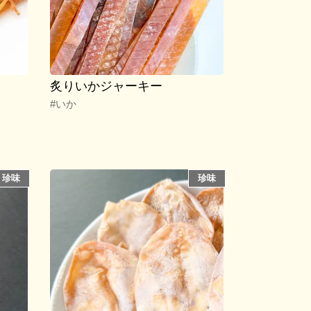
炙りいかジャーキー
#いか
珍味
珍味