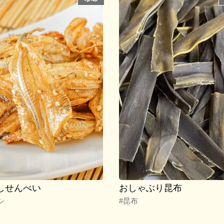
しせんべい
おしゃぶり昆布
シ
#昆布