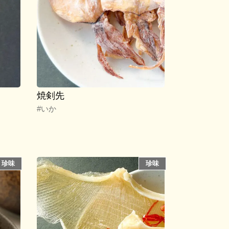
焼剣先
#いか
珍味
珍味