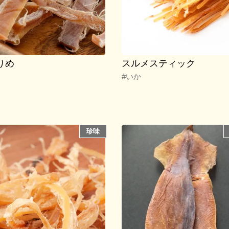
りめ
スルメスティック
#いか
珍味