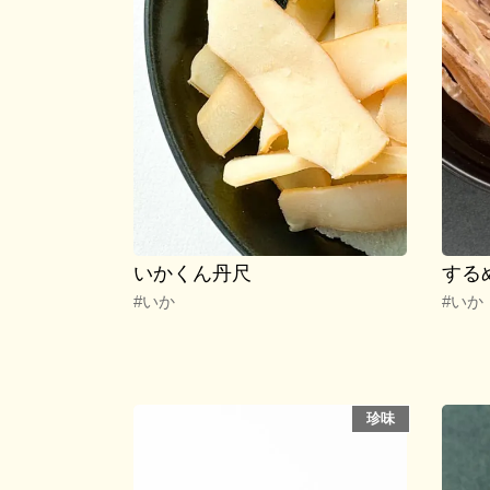
いかくん丹尺
する
#いか
#いか
珍味