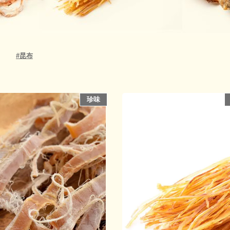
#
昆布
珍味