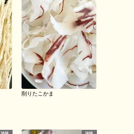
削りたこかま
珍味
珍味