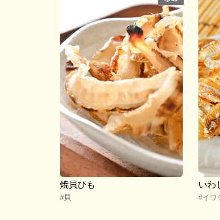
焼貝ひも
いわ
#貝
#イワ