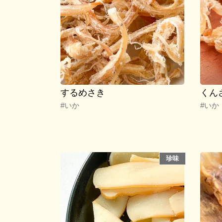
するめさき
くん
#いか
#いか
珍味