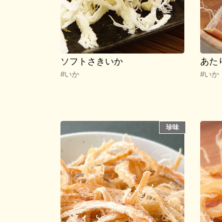
ソフトさきいか
あた
#いか
#いか
珍味