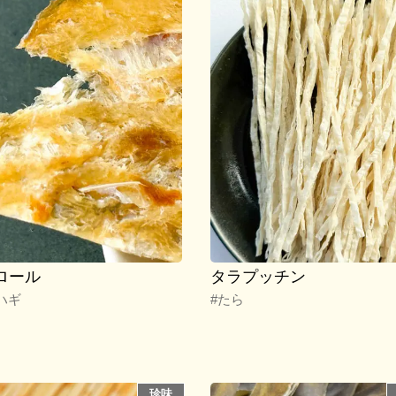
ロール
タラプッチン
ハギ
#たら
珍味